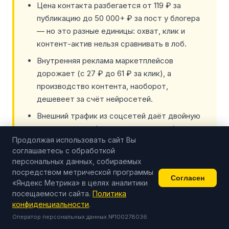
Цена контакта разбегается от 119 ₽ за
публикацию до 50 000+ ₽ за пост у блогера
— но это разные единицы: охват, клик и
контент-актив нельзя сравнивать в лоб.
Внутренняя реклама маркетплейсов
дорожает (с 27 ₽ до 61 ₽ за клик), а
производство контента, наоборот,
дешевеет за счёт нейросетей.
Внешний трафик из соцсетей даёт двойную
отдачу: заявку без ставки за клик и буст
Продолжая использовать сайт Вы
карточки в органике маркетплейса.
соглашаетесь с обработкой
Для масштаба дешевле всего поток:
персональных данных, собираемых
контент-завод даёт ~1 000 публикаций на
посредством метрической программы
Согласен
«Яндекс Метрика» в целях аналитики
10+ площадках за бюджет, на котором
посещаемости сайта.
Политика
агентство выдаёт около 80 постов — от 119
конфиденциальности
.
₽ за единицу.
Оператор персональных данных №100278036