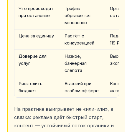
Что происходит
Трафик
Органика 
при остановке
обрывается
остаются
мгновенно
Цена за единицу
Растёт с
Падает с 
конкуренцией
119 ₽
Доверие для
Низкое,
Высокое, 
услуг
баннерная
эксперти
слепота
Риск слить
Высокий при
Контент 
бюджет
слабом оффере
активом
На практике выигрывает не «или-или», а
связка: реклама даёт быстрый старт,
контент — устойчивый поток органики и