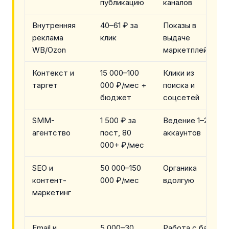
публикацию
каналов
Внутренняя
40–61 ₽ за
Показы в
реклама
клик
выдаче
WB/Ozon
маркетплейса
Контекст и
15 000–100
Клики из
таргет
000 ₽/мес +
поиска и
бюджет
соцсетей
SMM-
1 500 ₽ за
Ведение 1–2
агентство
пост, 80
аккаунтов
000+ ₽/мес
SEO и
50 000–150
Органика
контент-
000 ₽/мес
вдолгую
маркетинг
Email и
5 000–30
Работа с базой