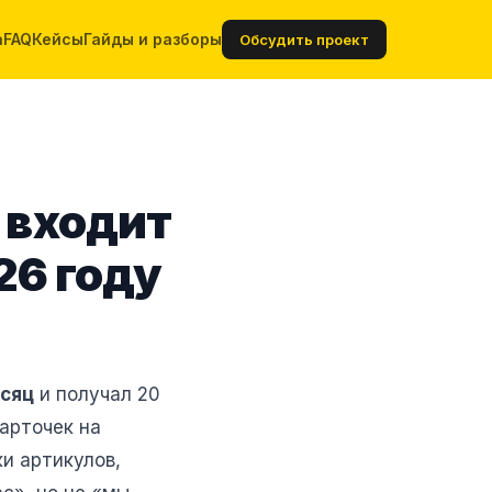
а
FAQ
Кейсы
Гайды и разборы
Обсудить проект
 входит
26 году
есяц
и получал 20
карточек на
ки артикулов,