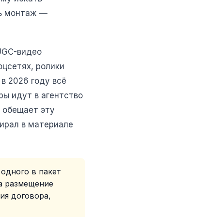
ть монтаж —
 UGC-видео
оцсетях, ролики
, в 2026 году всё
ры идут в агентство
» обещает эту
бирал в материале
 одного в пакет
 а размещение
ния договора,