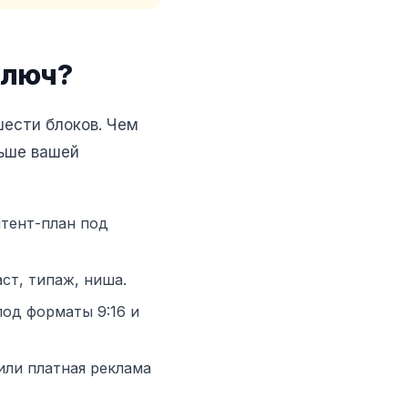
ключ?
шести блоков. Чем
ньше вашей
нтент-план под
т, типаж, ниша.
под форматы 9:16 и
или платная реклама