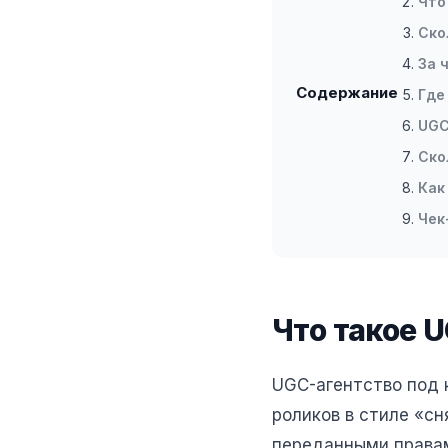
Что
Ско
За 
Содержание
Где
UGC
Ско
Как
Чек
Что такое 
UGC-агентство под 
роликов в стиле «сн
переданными правам