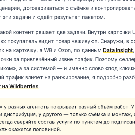
сценарии, договариваться о съёмке и контролирова
 эти задачи и сдаёт результат пакетом.
акой контент решает две задачи. Внутри карточки
ю: покупатель видит товар «вживую». Снаружи, в с
к на карточку, а WB и Ozon, по данным
Data Insight
очки за привлечённый извне трафик. Поэтому селле
ликом», а за системой — и именно слово «под ключ
ий трафик влияет на ранжирование, я подробно раз
на Wildberries
.
 у разных агентств покрывает разный объём работ. У
и дистрибуция, у другого — только съёмка и монтаж,
Всегда сверяйте состав услуги по пунктам до подписа
кл» окажется половиной.