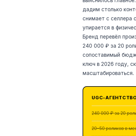
выяснилось главное:
дадим столько конт
снимает с селлера 
упирается в физичес
Бренд перевёл прои
240 000 ₽ за 20 рол
сопоставимый бюдже
ключ в 2026 году, с
масштабироваться.
UGC-АГЕНТСТВО
240 000 ₽ за 20 рол
20–50 роликов в ме