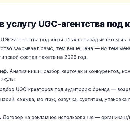
 в услугу UGC-агентства под 
 UGC-агентства под ключ обычно складывается из 
тство закрывает само, тем выше цена — но тем ме
типовой состав пакета на 2026 год.
риф.
Анализ ниши, разбор карточек и конкурентов, ко
икулы.
дбор UGC-креаторов под аудиторию бренда — возрас
арий, съёмка, монтаж, озвучка, субтитры, упаковка 
.
Договор на рекламное использование — органика и/