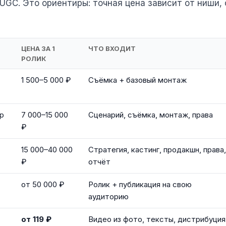
 UGC. Это ориентиры: точная цена зависит от ниши,
ЦЕНА ЗА 1
ЧТО ВХОДИТ
РОЛИК
1 500–5 000 ₽
Съёмка + базовый монтаж
р
7 000–15 000
Сценарий, съёмка, монтаж, права
₽
15 000–40 000
Стратегия, кастинг, продакшн, права,
₽
отчёт
от 50 000 ₽
Ролик + публикация на свою
аудиторию
от 119 ₽
Видео из фото, тексты, дистрибуция