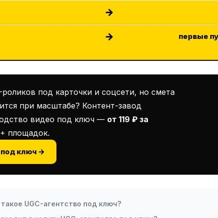
→
→
первые пу
роликов под карточки и соцсети, но смета
дится при масштабе? Контент-завод
водство видео под ключ —
от 119 ₽ за
0+ площадок.
 под ключ →
 такое UGC-агентство под ключ?