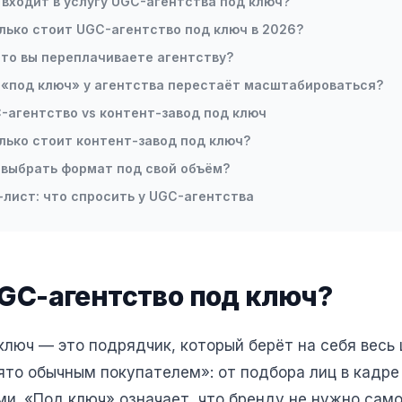
 входит в услугу UGC-агентства под ключ?
лько стоит UGC-агентство под ключ в 2026?
что вы переплачиваете агентству?
 «под ключ» у агентства перестаёт масштабироваться?
-агентство vs контент-завод под ключ
лько стоит контент-завод под ключ?
 выбрать формат под свой объём?
-лист: что спросить у UGC-агентства
UGC-агентство под ключ?
ключ — это подрядчик, который берёт на себя весь
ято обычным покупателем»: от подбора лиц в кадре 
и. «Под ключ» означает, что бренду не нужно сам