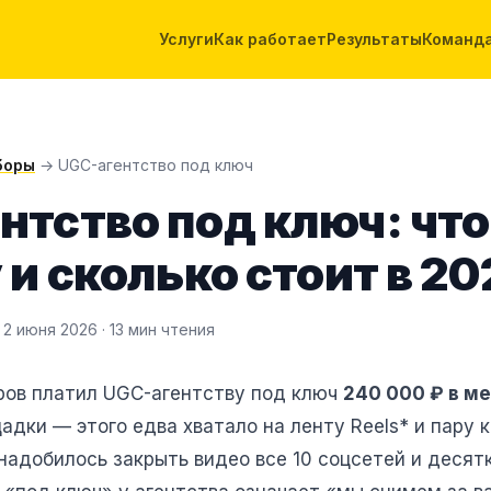
Услуги
Как работает
Результаты
Команд
боры
→ UGC-агентство под ключ
нтство под ключ: что
 и сколько стоит в 20
 2 июня 2026 · 13 мин чтения
ров платил UGC-агентству под ключ
240 000 ₽ в м
адки — этого едва хватало на ленту Reels* и пару 
понадобилось закрыть видео все 10 соцсетей и десят