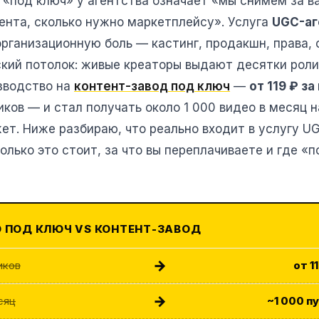
 «под ключ» у агентства означает «мы снимем за ва
ента, сколько нужно маркетплейсу». Услуга
UGC-аг
организационную боль — кастинг, продакшн, права, 
кий потолок: живые креаторы выдают десятки ролик
зводство на
контент-завод под ключ
—
от 119 ₽ з
иков — и стал получать около 1 000 видео в месяц 
т. Ниже разбираю, что реально входит в услугу U
колько это стоит, за что вы переплачиваете и где «
 ПОД КЛЮЧ VS КОНТЕНТ-ЗАВОД
→
иков
от 1
→
сяц
~1 000 п