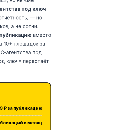
с», но не «мы
ентства под ключ
отчётность, — но
ов, а не сотни.
а публикацию
вместо
на 10+ площадок за
GC-агентства под
под ключ» перестаёт
19 ₽ за публикацию
убликаций в месяц