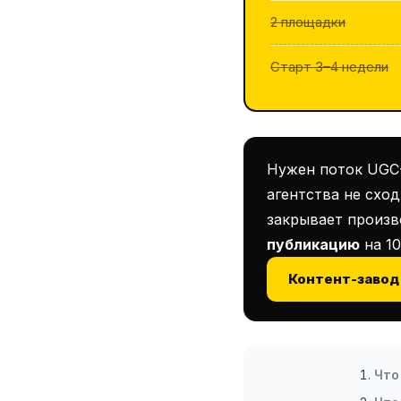
2 площадки
Старт 3–4 недели
Нужен поток UGC-
агентства не схо
закрывает произ
публикацию
на 1
Контент-завод
Что