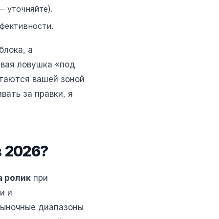
 уточняйте).
ффективности.
блока, а
рвая ловушка «под
стаются вашей зоной
вать за правки, я
в 2026?
а ролик
при
и и
рыночные диапазоны