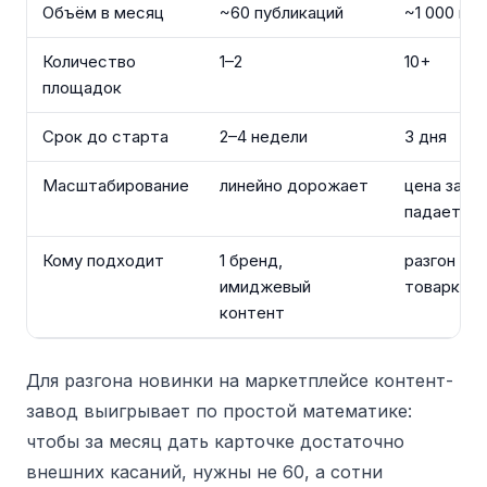
Объём в месяц
~60 публикаций
~1 000 пу
Количество
1–2
10+
площадок
Срок до старта
2–4 недели
3 дня
Масштабирование
линейно дорожает
цена за е
падает
Кому подходит
1 бренд,
разгон нов
имиджевый
товарка, 
контент
Для разгона новинки на маркетплейсе контент-
завод выигрывает по простой математике:
чтобы за месяц дать карточке достаточно
внешних касаний, нужны не 60, а сотни