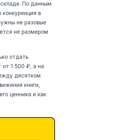
 складе. По данным
о конкуренция в
нужны не разовые
ается не размером
ько отдать
от 1 500 ₽, а на
между десятком
вижения книги,
го ценника и как