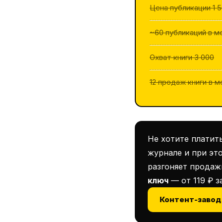
Цена публикации 1 
~60 публикаций в м
Охват книги 3 000
12 продаж книги в 
Не хотите платит
журнале и при эт
разгоняет продаж
ключ
— от 119 ₽ з
Контент-завод