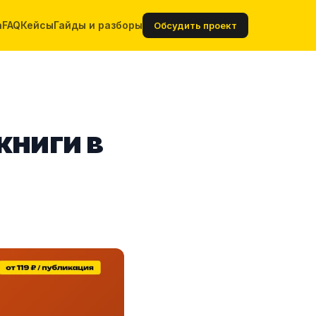
а
FAQ
Кейсы
Гайды и разборы
Обсудить проект
книги в