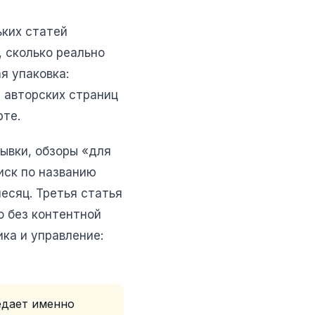
ьких статей
, сколько реально
я упаковка:
е авторских страниц
рте.
рывки, обзоры «для
иск по названию
месяц. Третья статья
о без контентной
ка и управление:
едает именно