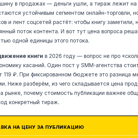
ишину в продажах — деньги ушли, а тираж лежит на
остаются устойчивым сегментом онлайн-торговли, н
ов и лент соцсетей растёт: чтобы книгу заметили, 
янный поток контента. И вот тут цена вопроса реш
тью одной единицы этого потока.
движение книги
в 2026 году — вопрос не про «скол
кономику касаний. Один пост у SMM-агентства стоит 
т 119 ₽. При фиксированном бюджете это разница 
ми. Ниже разберём, из чего складывается цена прод
на рынке, почему стоимость публикации важнее обще
од конкретный тираж.
АВКА НА ЦЕНУ ЗА ПУБЛИКАЦИЮ