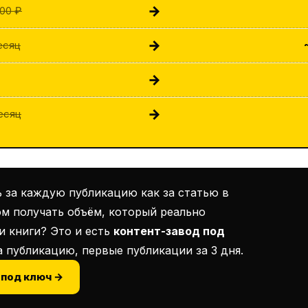
→
500 ₽
→
есяц
→
→
месяц
ь за каждую публикацию как за статью в
ом получать объём, который реально
и книги? Это и есть
контент-завод под
а публикацию, первые публикации за 3 дня.
 под ключ →