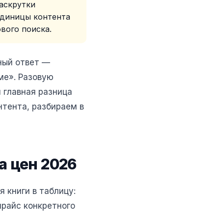
раскрутки
 единицы контента
ового поиска.
ный ответ —
ёме». Разовую
я главная разница
тента, разбираем в
а цен 2026
 книги в таблицу:
прайс конкретного