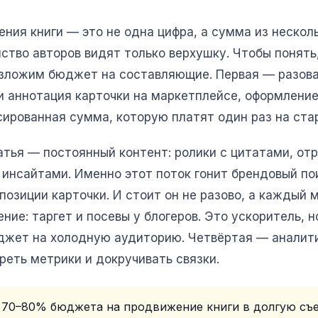
ния книги — это не одна цифра, а сумма из нескол
ство авторов видят только верхушку. Чтобы понять
азложим бюджет на составляющие. Первая — разова
 и аннотация карточки на маркетплейсе, оформлени
сированная сумма, которую платят один раз на ста
атья — постоянный контент: ролики с цитатами, от
с инсайтами. Именно этот поток гонит брендовый по
позиции карточки. И стоит он не разово, а каждый 
ие: таргет и посевы у блогеров. Это ускоритель, н
джет на холодную аудиторию. Четвёртая — аналити
реть метрики и докручивать связки.
70–80% бюджета на продвижение книги в долгую съ