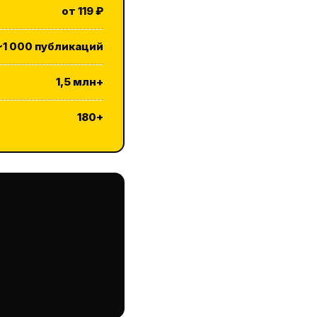
от 119 ₽
~1 000 публикаций
1,5 млн+
180+