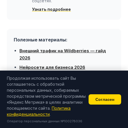
соцсетях.
Узнать подробнее
Полезные материалы:
Внешний трафик на Wildberries — гайд
2026
Нейросети для бизнеса 2026
Контент-завод против SMM-агентства
Продолжая использовать сайт Вы
соглашаетесь с обработкой
персональных данных, собираемых
посредством метрической программы
Согласен
Источники: отчёты
Data Insight
по e-commerce и книжному
«Яндекс Метрика» в целях аналитики
посещаемости сайта.
Политика
рынку РФ 2025, аналитика
Tadviser
по соцсетям и
конфиденциальности
.
видеоконтенту, статистика
АКИТ
по онлайн-торговле. Reels*
и соцсети Instagram*, Facebook* принадлежат компании
Оператор персональных данных №100278036