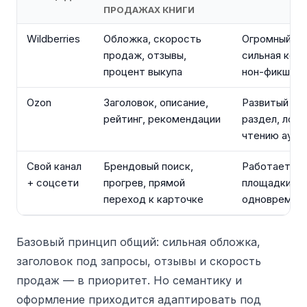
ПРОДАЖАХ КНИГИ
Wildberries
Обложка, скорость
Огромный тр
продаж, отзывы,
сильная конк
процент выкупа
нон-фикшн
Ozon
Заголовок, описание,
Развитый кн
рейтинг, рекомендации
раздел, лоял
чтению ауди
Свой канал
Брендовый поиск,
Работает на
+ соцсети
прогрев, прямой
площадки
переход к карточке
одновремен
Базовый принцип общий: сильная обложка,
заголовок под запросы, отзывы и скорость
продаж — в приоритет. Но семантику и
оформление приходится адаптировать под