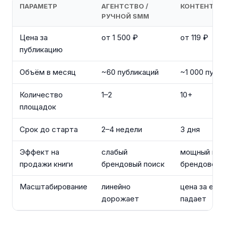
ПАРАМЕТР
АГЕНТСТВО /
КОНТЕНТ-З
РУЧНОЙ SMM
Цена за
от 1 500 ₽
от 119 ₽
публикацию
Объём в месяц
~60 публикаций
~1 000 публ
Количество
1–2
10+
площадок
Срок до старта
2–4 недели
3 дня
Эффект на
слабый
мощный пот
продажи книги
брендовый поиск
брендового
Масштабирование
линейно
цена за еди
дорожает
падает