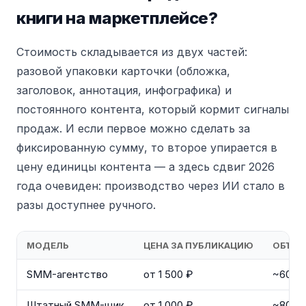
книги на маркетплейсе?
Стоимость складывается из двух частей:
разовой упаковки карточки (обложка,
заголовок, аннотация, инфографика) и
постоянного контента, который кормит сигналы
продаж. И если первое можно сделать за
фиксированную сумму, то второе упирается в
цену единицы контента — а здесь сдвиг 2026
года очевиден: производство через ИИ стало в
разы доступнее ручного.
МОДЕЛЬ
ЦЕНА ЗА ПУБЛИКАЦИЮ
ОБЪЁМ
SMM-агентство
от 1 500 ₽
~60 пу
Штатный SMM-щик
от 1 000 ₽
~80 пу