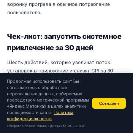
воронку прогрева в обычное потребление
пользователя.
Чек-лист: запустить системное
привлечение за 30 дней
Шесть действий, которые увеличат поток
установок в приложение и снизят CPI за 30
дней. Без больших бюджетов на разработку —
Продолжая использовать сайт Вы
только организационные и контентные
соглашаетесь с обработкой
персональных данных, собираемых
изменения.
посредством метрической программы
Согласен
«Яндекс Метрика» в целях аналитики
Подключите AppMetrica или MyTracker и
посещаемости сайта.
Политика
настройте deep-link атрибуцию.
Каждая
конфиденциальности
.
публикация в соцсетях, каждое объявление,
Оператор персональных данных №100278036
каждая ссылка в Telegram — отдельный UTM.