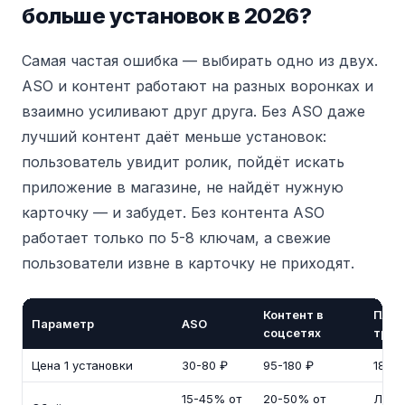
больше установок в 2026?
Самая частая ошибка — выбирать одно из двух.
ASO и контент работают на разных воронках и
взаимно усиливают друг друга. Без ASO даже
лучший контент даёт меньше установок:
пользователь увидит ролик, пойдёт искать
приложение в магазине, не найдёт нужную
карточку — и забудет. Без контента ASO
работает только по 5-8 ключам, а свежие
пользователи извне в карточку не приходят.
Контент в
Плат
Параметр
ASO
соцсетях
траф
Цена 1 установки
30-80 ₽
95-180 ₽
180-
15-45% от
20-50% от
Лине