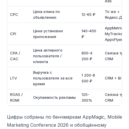
Ads
Цена клика по
То же +
CPC
12-65 ₽
объявлению
Яндекс.Дире
AppMetrica,
Цена установки
140-450
CPI
MyTracker,
приложения
₽
AppsFlyer
Цена активного
CPA /
800-4
Связка трек
пользователя /
CAC
200 ₽
CRM
клиента
Выручка с
1 200-8
LTV
пользователя за всё
CRM + BI
500 ₽
время
ROAS /
120-
Связка трек
Окупаемость рекламы
ROMI
300%
CRM
Цифры собраны по бенчмаркам AppMagic, Mobile
Marketing Conference 2026 и обобщённому