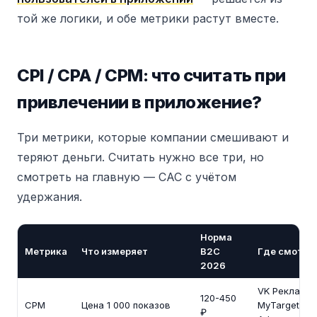
той же логики, и обе метрики растут вместе.
CPI / CPA / CPM: что считать при
привлечении в приложение?
Три метрики, которые компании смешивают и
теряют деньги. Считать нужно все три, но
смотреть на главную — CAC с учётом
удержания.
Норма
Метрика
Что измеряет
B2C
Где смотре
2026
VK Реклама,
120-450
CPM
Цена 1 000 показов
MyTarget, Ru
₽