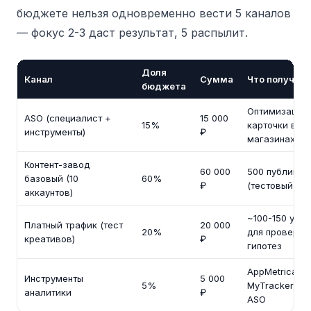
бюджете нельзя одновременно вести 5 каналов
— фокус 2-3 даст результат, 5 распылит.
Доля
Канал
Сумма
Что получите
бюджета
Оптимизация
ASO (специалист +
15 000
15%
карточки в 4
инструменты)
₽
магазинах
Контент-завод
60 000
500 публикац
базовый (10
60%
₽
(тестовый об
аккаунтов)
~100-150 уст
Платный трафик (тест
20 000
20%
для проверки
креативов)
₽
гипотез
AppMetrica,
Инструменты
5 000
5%
MyTracker, с
аналитики
₽
ASO