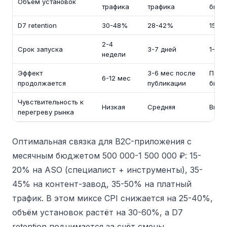
Объём установок
трафика
трафика
бюдж
D7 retention
30-48%
28-42%
15-2
2-4
Срок запуска
3-7 дней
1-3 д
недели
Эффект
3-6 мес после
Пока
6-12 мес
продолжается
публикации
бюдж
Чувствительность к
Низкая
Средняя
Высо
перегреву рынка
Оптимальная связка для B2C-приложения с
месячным бюджетом 500 000-1 500 000 ₽: 15-
20% на ASO (специалист + инструменты), 35-
45% на контент-завод, 35-50% на платный
трафик. В этом миксе CPI снижается на 25-40%,
объём установок растёт на 30-60%, а D7
retention поднимается за счёт смены