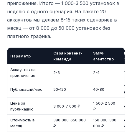
приложение. Итого — 1 000-3 500 установок в
неделю с одного сценария. На пакете 20
аккаунтов мы делаем 8-15 таких сценариев в
месяц — от 8 000 до 50 000 установок без
платного трафика.
Своя контент-
SMM-
Кон
Параметр
команда
агентство
зав
Аккаунтов на
2-3
2-4
10-
привлечение
1 00
Публикаций/мес
50-120
40-80
000
Цена за
1 500-2 500
3 000-7 000 ₽
от 1
публикацию
₽
Стоимость в
380 000-650 000
150 000-300
от 1
месяц
₽
000 ₽
₽