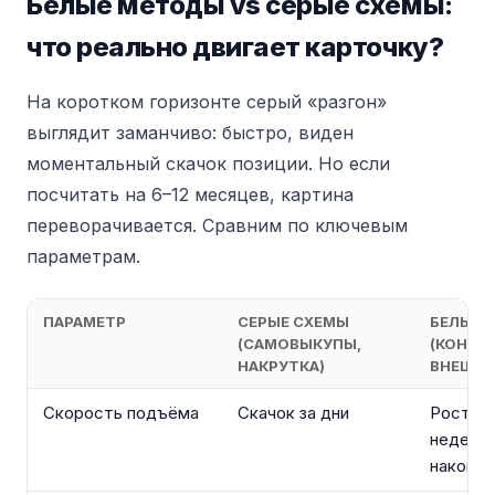
Белые методы vs серые схемы:
что реально двигает карточку?
На коротком горизонте серый «разгон»
выглядит заманчиво: быстро, виден
моментальный скачок позиции. Но если
посчитать на 6–12 месяцев, картина
переворачивается. Сравним по ключевым
параметрам.
ПАРАМЕТР
СЕРЫЕ СХЕМЫ
БЕЛЫЕ 
(САМОВЫКУПЫ,
(КОНТЕ
НАКРУТКА)
ВНЕШНИ
Скорость подъёма
Скачок за дни
Рост за
недель,
накопит