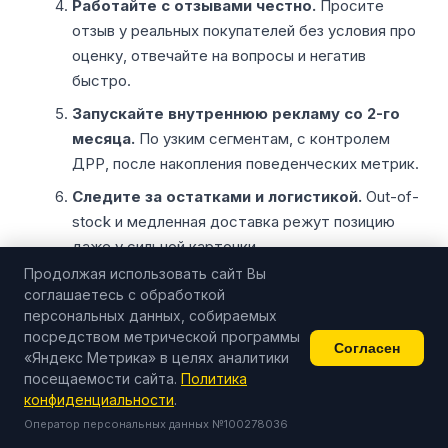
Работайте с отзывами честно.
Просите
отзыв у реальных покупателей без условия про
оценку, отвечайте на вопросы и негатив
быстро.
Запускайте внутреннюю рекламу со 2-го
месяца.
По узким сегментам, с контролем
ДРР, после накопления поведенческих метрик.
Следите за остатками и логистикой.
Out-of-
stock и медленная доставка режут позицию
даже у сильной карточки.
Продолжая использовать сайт Вы
Сделайте контент дешёвым и системным.
соглашаетесь с обработкой
Контент-завод от 119 ₽ за публикацию
персональных данных, собираемых
закрывает объём, который в одиночку не
посредством метрической программы
Согласен
потянуть, — и делает белый подъём карточки
«Яндекс Метрика» в целях аналитики
посещаемости сайта.
выгоднее любой серой схемы.
Политика
конфиденциальности
.
Оператор персональных данных №100278036