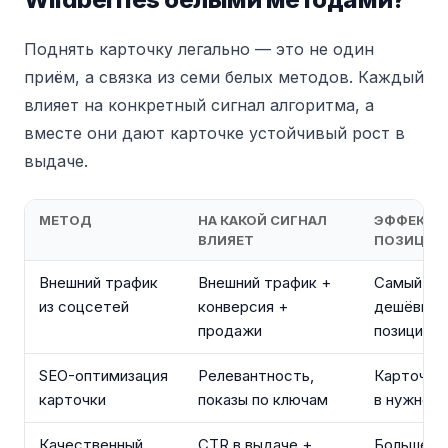
Поднять карточку легально — это не один
приём, а связка из семи белых методов. Каждый
влияет на конкретный сигнал алгоритма, а
вместе они дают карточке устойчивый рост в
выдаче.
МЕТОД
НА КАКОЙ СИГНАЛ
ЭФФЕКТ Н
ВЛИЯЕТ
ПОЗИЦИЮ
Внешний трафик
Внешний трафик +
Самый бы
из соцсетей
конверсия +
дешёвый 
продажи
позиции
SEO-оптимизация
Релевантность,
Карточка
карточки
показы по ключам
в нужной 
Качественный
CTR в выдаче +
Больше кл