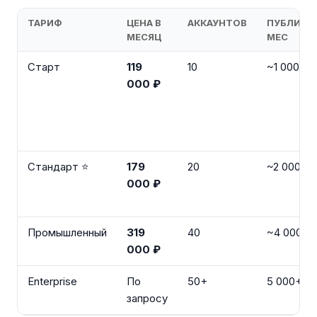
ТАРИФ
ЦЕНА В
АККАУНТОВ
ПУБЛИКА
МЕСЯЦ
МЕС
Старт
119
10
~1 000
000 ₽
Стандарт ⭐
179
20
~2 000
000 ₽
Промышленный
319
40
~4 000
000 ₽
Enterprise
По
50+
5 000+
запросу