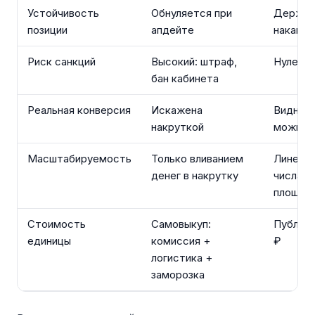
Устойчивость
Обнуляется при
Держит
позиции
апдейте
накапли
Риск санкций
Высокий: штраф,
Нулево
бан кабинета
Реальная конверсия
Искажена
Видна ч
накруткой
можно 
Масштабируемость
Только вливанием
Линейн
денег в накрутку
числа к
площад
Стоимость
Самовыкуп:
Публика
единицы
комиссия +
₽
логистика +
заморозка