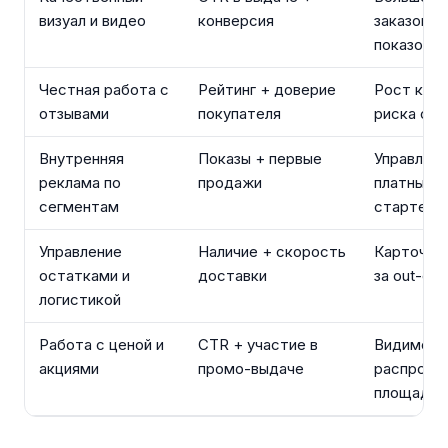
визуал и видео
конверсия
заказов с
показов
Честная работа с
Рейтинг + доверие
Рост конв
отзывами
покупателя
риска сан
Внутренняя
Показы + первые
Управляе
реклама по
продажи
платный б
сегментам
старте
Управление
Наличие + скорость
Карточку
остатками и
доставки
за out-of-
логистикой
Работа с ценой и
CTR + участие в
Видимост
акциями
промо-выдаче
распрода
площадки