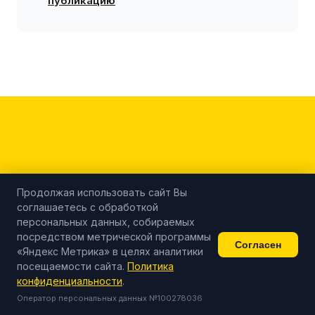
публикацию
Запустите контент-ферму
Продолжая использовать сайт Вы
соглашаетесь с обработкой
для маркетплейсов
персональных данных, собираемых
посредством метрической программы
с контент-заводом от 119 ₽
Согласен
«Яндекс Метрика» в целях аналитики
посещаемости сайта.
Политика
за публикацию
конфиденциальности
.
Оператор персональных данных №100278036
Оставьте заявку — разберём вашу нишу,