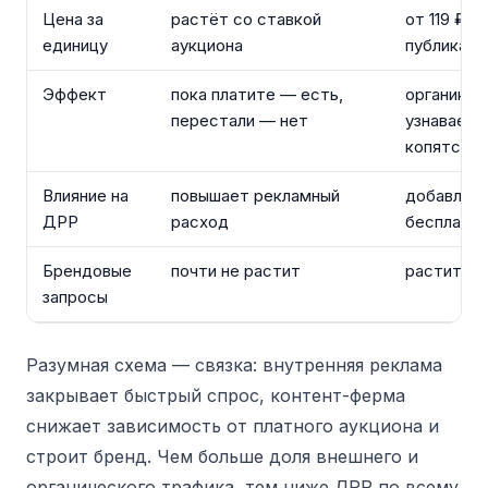
Цена за
растёт со ставкой
от 119 ₽ за
единицу
аукциона
публикаци
Эффект
пока платите — есть,
органика и
перестали — нет
узнаваем
копятся
Влияние на
повышает рекламный
добавляе
ДРР
расход
бесплатны
Брендовые
почти не растит
растит с
запросы
Разумная схема — связка: внутренняя реклама
закрывает быстрый спрос, контент-ферма
снижает зависимость от платного аукциона и
строит бренд. Чем больше доля внешнего и
органического трафика, тем ниже ДРР по всему